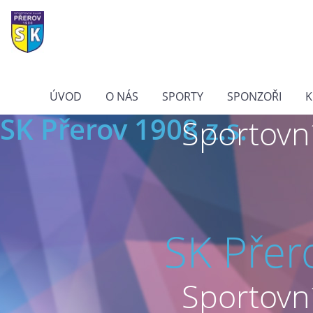
ÚVOD
O NÁS
SPORTY
SPONZOŘI
K
SK Přerov 1908 z.s.
Sportovní
SK Přer
Sportovní