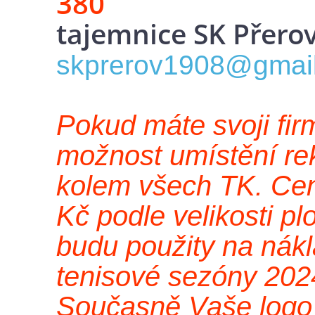
380
tajemnice SK Přerov
skprerov1908@gmai
Pokud máte svoji fi
možnost umístění re
kolem všech TK. Ce
Kč podle velikosti p
budu použity na nák
tenisové sezóny 202
Současně Vaše logo