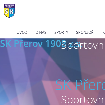
ÚVOD
O NÁS
SPORTY
SPONZOŘI
K
SK Přerov 1908 z.s.
Sportovní
SK Přer
Sportovní