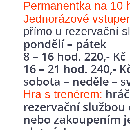
Permanentka na 10 h
Jednorázové vstupe
přímo u rezervační s
pondělí – pátek
8 – 16 hod. 220,- Kč
16 – 21 hod. 240,- K
sobota – neděle – s
hráč
Hra s trenérem:
rezervační službo
nebo zakoupením j