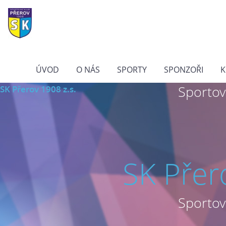
ÚVOD
O NÁS
SPORTY
SPONZOŘI
K
Sportovn
SK Přerov 1908 z.s.
SK Přer
Sportovn