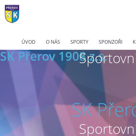
ÚVOD
O NÁS
SPORTY
SPONZOŘI
K
SK Přerov 1908 z.s.
Sportovní
SK Přer
Sportovní