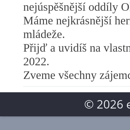
nejúspěšnější oddíly 
Máme nejkrásnější hern
mládeže.
Přijď a uvidíš na vlas
2022
.
Zveme všechny zájemce
© 2026 e